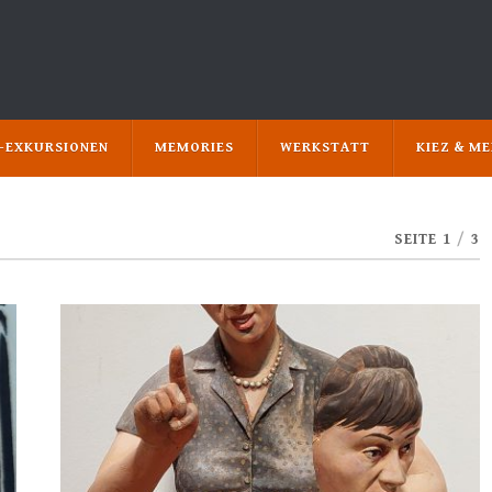
N-EXKURSIONEN
MEMORIES
WERKSTATT
KIEZ & M
SEITE 1
/
3