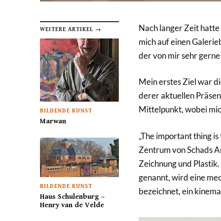
Nach langer Zeit hatte
WEITERE ARTIKEL →
mich auf einen Galeri
der von mir sehr gern
Mein erstes Ziel war d
derer aktuellen Präsen
Mittelpunkt, wobei mic
BILDENDE KUNST
Marwan
„The important thing is
Zentrum von Schads Ar
Zeichnung und Plastik.
genannt, wird eine me
BILDENDE KUNST
bezeichnet, ein kinema
Haus Schulenburg –
Henry van de Velde