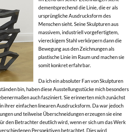
dementsprechend die Linie, die er als
ursprüngliche Ausdrucksform des
Menschen sieht. Seine Skulpturen aus
massivem, industriell vorgefertigtem,
viereckigem Stahl verkörpern dann die
Bewegung aus den Zeichnungen als
plastische Linie im Raum und machen sie
somit konkret erfahrbar.
Da ich ein absoluter Fan von Skulpturen
tänden bin, haben diese Ausstellungsstücke mich besonders
ebenermaßen auch fasziniert. Sie erinnerten mich zunächst
 in ihrer einfachen linearen Ausdrucksform. Da war jedoch
ungen und teilweise Überschneidungen erzeugen sie eine
ür den Betrachter deutlich wird, wenn er sich um das Werk
verschiedenen Perspektiven betrachtet. Dies wird