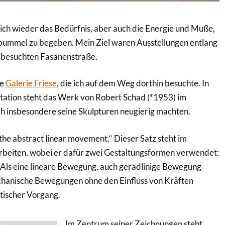
 ich wieder das Bedürfnis, aber auch die Energie und Muße,
ebummel zu begeben. Mein Ziel waren Ausstellungen entlang
e besuchten Fasanenstraße.
ie
Galerie Friese
, die ich auf dem Weg dorthin besuchte. In
tation steht das Werk von Robert Schad (*1953) im
h insbesondere seine Skulpturen neugierig machten.
 the abstract linear movement.’’ Dieser Satz steht im
beiten, wobei er dafür zwei Gestaltungsformen verwendet:
 Als eine lineare Bewegung, auch geradlinige Bewegung
chanische Bewegungen ohne den Einfluss von Kräften
tischer Vorgang.
Im Zentrum seiner Zeichnungen steht