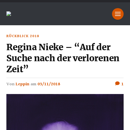
RÜCKBLICK 2018
Regina Nieke – “Auf der
Suche nach der verlorenen
Zeit”
von
Leppin
am
03/11/2018
1