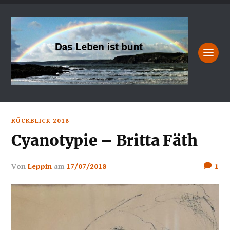
RÜCKBLICK 2018
Cyanotypie – Britta Fäth
von
Leppin
am
17/07/2018
1