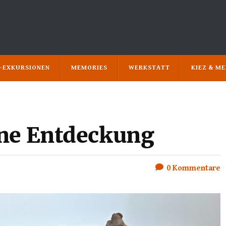
N-EXKURSIONEN
MEMORIES
WERKSTATT
KIEZ & M
ine Entdeckung
0
Kommentare