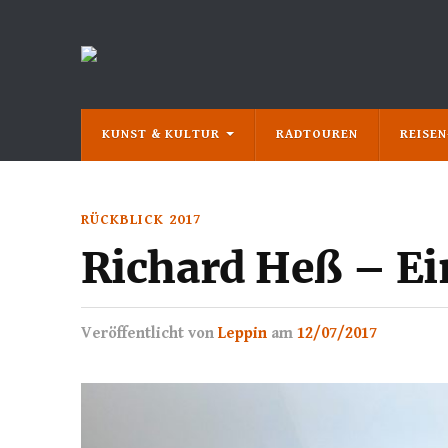
KUNST & KULTUR
RADTOUREN
REISE
RÜCKBLICK 2017
Richard Heß – E
Veröffentlicht
von
Leppin
am
12/07/2017