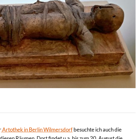
r
Artothek in Berlin Wilmersdorf
besuchte ich auch die
 diesen Räumen. Dort findet u.a. bis zum 20. August die