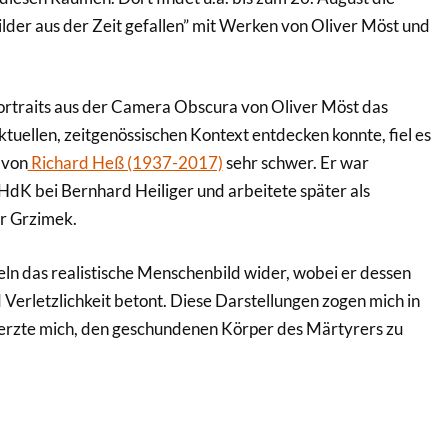
ilder aus der Zeit gefallen” mit Werken von Oliver Möst und
ortraits aus der Camera Obscura von Oliver Möst das
ktuellen, zeitgenössischen Kontext entdecken konnte, fiel es
 von
Richard Heß (1937-2017)
sehr schwer. Er war
HdK bei Bernhard Heiliger und arbeitete später als
r Grzimek.
eln das realistische Menschenbild wider, wobei er dessen
erletzlichkeit betont. Diese Darstellungen zogen mich in
erzte mich, den geschundenen Körper des Märtyrers zu