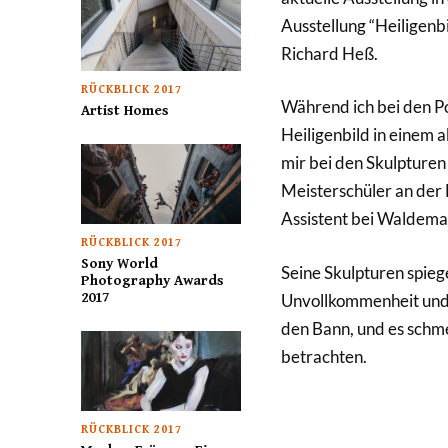
Ausstellung “Heiligenb
Richard Heß.
RÜCKBLICK 2017
Während ich bei den P
Artist Homes
Heiligenbild in einem a
mir bei den Skulpturen
Meisterschüler an der 
Assistent bei Waldema
RÜCKBLICK 2017
Sony World
Seine Skulpturen spieg
Photography Awards
2017
Unvollkommenheit und V
den Bann, und es schm
betrachten.
RÜCKBLICK 2017