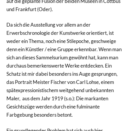
auf die geplante Fusion der beiden Museen in Cottbus
und Frankfurt (Oder).
Da sich die Ausstellung vor allem an der
Erwerbschronologie der Kunstwerke orientiert, ist
weder ein Thema, noch eine Stilepoche, geschweige
denn ein Künstler / eine Gruppe erkennbar. Wenn man
sich an dieses Sammelsurium gewöhnt hat, kann man
durchaus bemerkenswerte Werke entdecken. Ein
Schatz ist mir dabei besonders ins Auge gesprungen,
das Portrait Meister Fischer von Carl Lohse, einem
spätexpressionistischem weitgehend unbekannten
Maler, aus dem Jahr 1919 (s.o.): Die markanten
Gesichtszüge werden durch eine fulminante
Farbgebung besonders betont.
Ein grundlegendes Problem hat sich auch hier