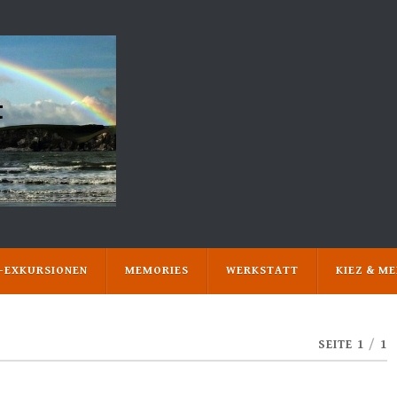
N-EXKURSIONEN
MEMORIES
WERKSTATT
KIEZ & M
SEITE 1
/
1