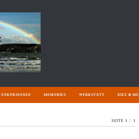
N-EXKURSIONEN
MEMORIES
WERKSTATT
KIEZ & M
SEITE 1
/
1