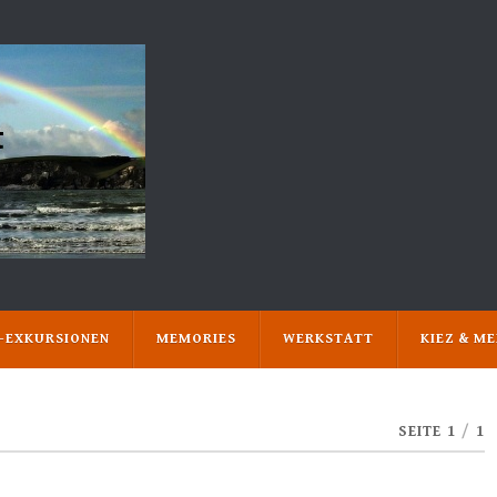
N-EXKURSIONEN
MEMORIES
WERKSTATT
KIEZ & M
SEITE 1
/
1