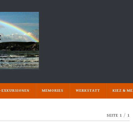
N-EXKURSIONEN
MEMORIES
WERKSTATT
KIEZ & M
SEITE 1
/
1